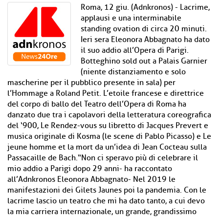
Roma, 12 giu. (Adnkronos) - Lacrime,
applausi e una interminabile
standing ovation di circa 20 minuti.
Ieri sera Eleonora Abbagnato ha dato
il suo addio all’Opera di Parigi.
Botteghino sold out a Palais Garnier
(niente distanziamento e solo
mascherine per il pubblico presente in sala) per
l’Hommage a Roland Petit. L’etoile francese e direttrice
del corpo di ballo del Teatro dell’Opera di Roma ha
danzato due tra i capolavori della letteratura coreografica
del ‘900, Le Rendez-vous su libretto di Jacques Prevert e
musica originale di Kosma (le scene di Pablo Picasso) e Le
jeune homme et la mort da un’idea di Jean Cocteau sulla
Passacaille de Bach.“Non ci speravo più di celebrare il
mio addio a Parigi dopo 29 anni- ha raccontato
all’Adnkronos Eleonora Abbagnato- Nel 2019 le
manifestazioni dei Gilets Jaunes poi la pandemia. Con le
lacrime lascio un teatro che mi ha dato tanto, a cui devo
la mia carriera internazionale, un grande, grandissimo