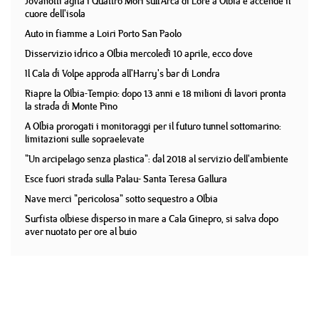
Jovanotti agita i Quattro Mori sull'Arca di Lorè a Olbia e accende il
cuore dell'isola
Auto in fiamme a Loiri Porto San Paolo
Disservizio idrico a Olbia mercoledì 10 aprile, ecco dove
Il Cala di Volpe approda all'Harry's bar di Londra
Riapre la Olbia-Tempio: dopo 13 anni e 18 milioni di lavori pronta
la strada di Monte Pino
A Olbia prorogati i monitoraggi per il futuro tunnel sottomarino:
limitazioni sulle sopraelevate
"Un arcipelago senza plastica": dal 2018 al servizio dell'ambiente
Esce fuori strada sulla Palau- Santa Teresa Gallura
Nave merci "pericolosa" sotto sequestro a Olbia
Surfista olbiese disperso in mare a Cala Ginepro, si salva dopo
aver nuotato per ore al buio