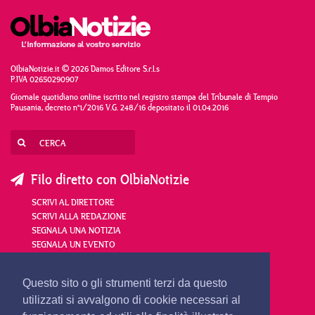
OlbiaNotizie.it © 2026 Damos Editore S.r.l.s
P.IVA 02650290907
Giornale quotidiano online iscritto nel registro stampa del Tribunale di Tempio
Pausania, decreto n°1/2016 V.G. 248/16 depositato il 01.04.2016
Filo diretto con OlbiaNotizie
SCRIVI AL DIRETTORE
SCRIVI ALLA REDAZIONE
SEGNALA UNA NOTIZIA
SEGNALA UN EVENTO
redazione@olbianotizie.it
Questo sito o gli strumenti terzi da questo
utilizzati si avvalgono di cookie necessari al