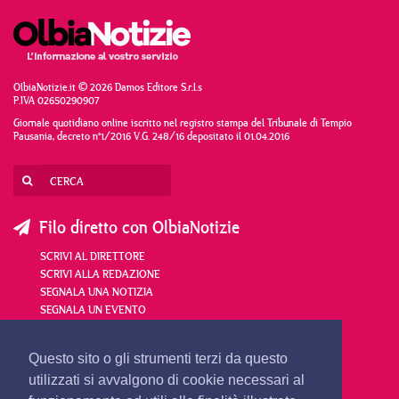
OlbiaNotizie.it © 2026 Damos Editore S.r.l.s
P.IVA 02650290907
Giornale quotidiano online iscritto nel registro stampa del Tribunale di Tempio
Pausania, decreto n°1/2016 V.G. 248/16 depositato il 01.04.2016
Filo diretto con OlbiaNotizie
SCRIVI AL DIRETTORE
SCRIVI ALLA REDAZIONE
SEGNALA UNA NOTIZIA
SEGNALA UN EVENTO
redazione@olbianotizie.it
Questo sito o gli strumenti terzi da questo
utilizzati si avvalgono di cookie necessari al