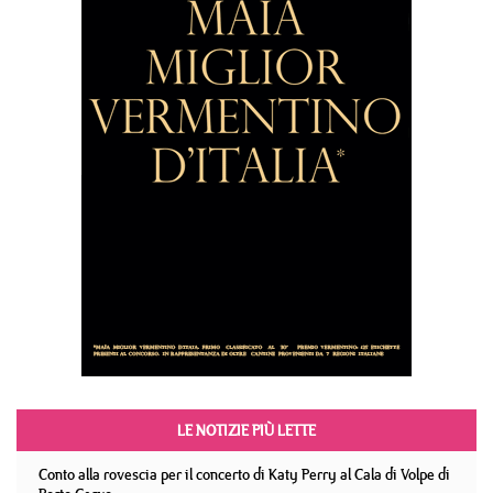
LE NOTIZIE PIÙ LETTE
Conto alla rovescia per il concerto di Katy Perry al Cala di Volpe di