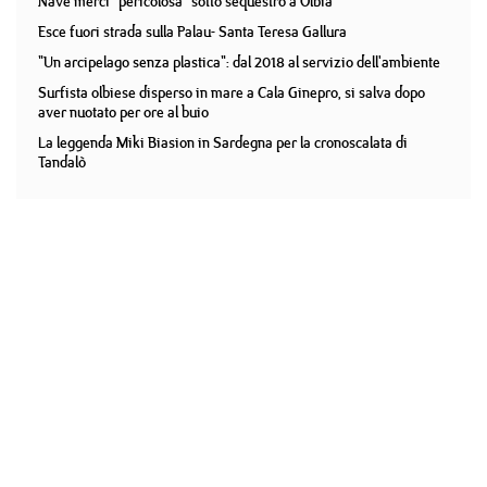
Nave merci "pericolosa" sotto sequestro a Olbia
Esce fuori strada sulla Palau- Santa Teresa Gallura
"Un arcipelago senza plastica": dal 2018 al servizio dell'ambiente
Surfista olbiese disperso in mare a Cala Ginepro, si salva dopo
aver nuotato per ore al buio
La leggenda Miki Biasion in Sardegna per la cronoscalata di
Tandalò