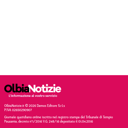
OlbiaNotizie.it © 2026 Damos Editore S.r.l.s
P.IVA 02650290907
Giornale quotidiano online iscritto nel registro stampa del Tribunale di Tempio
Pausania, decreto n°1/2016 V.G. 248/16 depositato il 01.04.2016