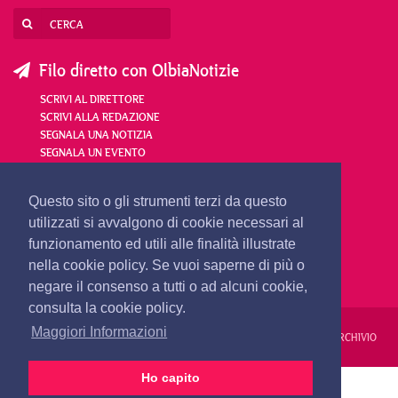
Filo diretto con OlbiaNotizie
SCRIVI AL DIRETTORE
SCRIVI ALLA REDAZIONE
SEGNALA UNA NOTIZIA
SEGNALA UN EVENTO
redazione@olbianotizie.it
Questo sito o gli strumenti terzi da questo
utilizzati si avvalgono di cookie necessari al
funzionamento ed utili alle finalità illustrate
nella cookie policy. Se vuoi saperne di più o
negare il consenso a tutti o ad alcuni cookie,
consulta la cookie policy.
Maggiori Informazioni
REDAZIONE
PUBBLICITÀ
PRIVACY E COOKIES
NOTE LEGALI
ARCHIVIO
Ho capito
PRIMA PAGINA
24 ORE
VIDEO