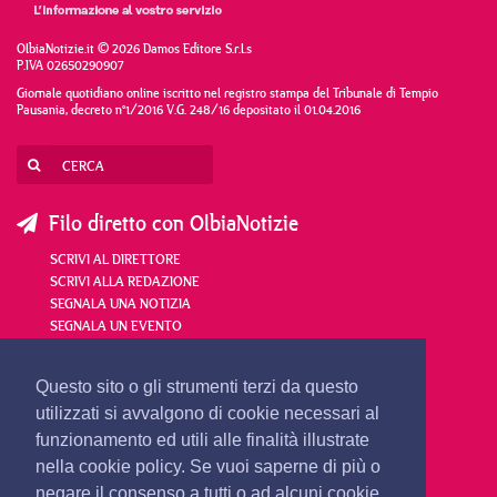
OlbiaNotizie.it © 2026 Damos Editore S.r.l.s
P.IVA 02650290907
Giornale quotidiano online iscritto nel registro stampa del Tribunale di Tempio
Pausania, decreto n°1/2016 V.G. 248/16 depositato il 01.04.2016
Filo diretto con OlbiaNotizie
SCRIVI AL DIRETTORE
SCRIVI ALLA REDAZIONE
SEGNALA UNA NOTIZIA
SEGNALA UN EVENTO
redazione@olbianotizie.it
Questo sito o gli strumenti terzi da questo
utilizzati si avvalgono di cookie necessari al
funzionamento ed utili alle finalità illustrate
nella cookie policy. Se vuoi saperne di più o
negare il consenso a tutti o ad alcuni cookie,