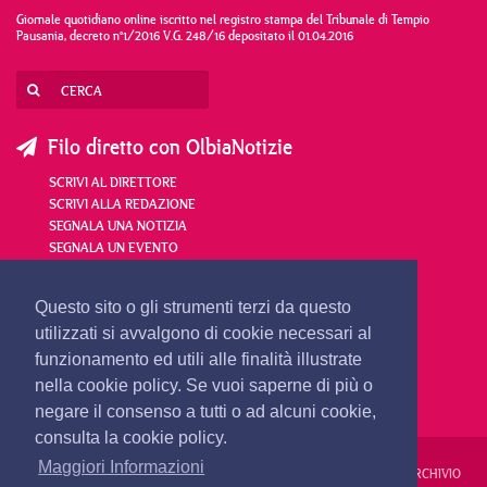
Giornale quotidiano online iscritto nel registro stampa del Tribunale di Tempio
Pausania, decreto n°1/2016 V.G. 248/16 depositato il 01.04.2016
Filo diretto con OlbiaNotizie
SCRIVI AL DIRETTORE
SCRIVI ALLA REDAZIONE
SEGNALA UNA NOTIZIA
SEGNALA UN EVENTO
redazione@olbianotizie.it
Questo sito o gli strumenti terzi da questo
utilizzati si avvalgono di cookie necessari al
funzionamento ed utili alle finalità illustrate
nella cookie policy. Se vuoi saperne di più o
negare il consenso a tutti o ad alcuni cookie,
consulta la cookie policy.
Maggiori Informazioni
REDAZIONE
PUBBLICITÀ
PRIVACY E COOKIES
NOTE LEGALI
ARCHIVIO