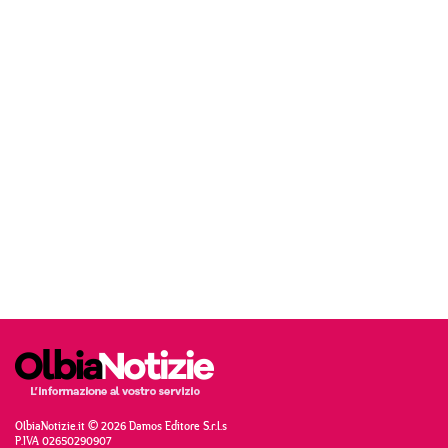
OlbiaNotizie.it © 2026 Damos Editore S.r.l.s
P.IVA 02650290907