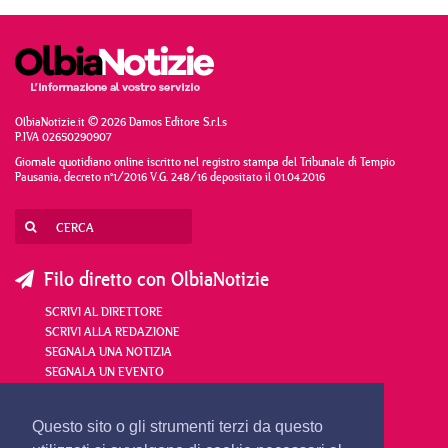
OlbiaNotizie.it © 2026 Damos Editore S.r.l.s
P.IVA 02650290907
Giornale quotidiano online iscritto nel registro stampa del Tribunale di Tempio
Pausania, decreto n°1/2016 V.G. 248/16 depositato il 01.04.2016
Filo diretto con OlbiaNotizie
SCRIVI AL DIRETTORE
SCRIVI ALLA REDAZIONE
SEGNALA UNA NOTIZIA
SEGNALA UN EVENTO
redazione@olbianotizie.it
Questo sito o gli strumenti terzi da questo