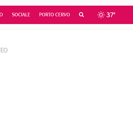
37°
MO
SOCIALE
PORTO CERVO
DEO