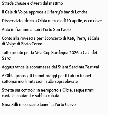
Strade chiuse e divieti dal mattino
Il Cala di Volpe approda all'Harry's bar di Londra
Disservizio idrico a Olbia mercoledì 10 aprile, ecco dove
Auto in fiamme a Loiri Porto San Paolo
Conto alla rovescia per il concerto di Katy Perry al Cala
di Volpe di Porto Cervo
Tutto pronto per la Vela Cup Sardegna 2026 a Cala dei
Sardi
Aggius vince la scommessa del Silent Sardinia Festival
A Olbia prorogati i monitoraggi per il futuro tunnel
sottomarino: limitazioni sulle sopraelevate
Stretta sui controlli in aeroporto a Olbia, sequestrati
caviale, contanti e sabbia rubata
Nina Zilli in concerto lunedì a Porto Cervo