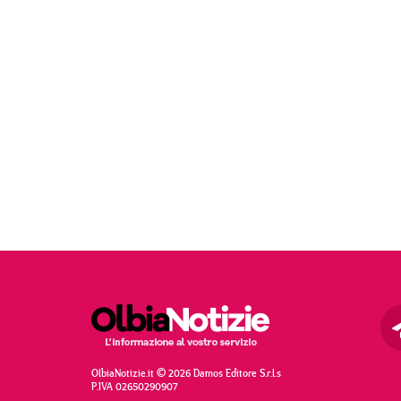
OlbiaNotizie.it © 2026 Damos Editore S.r.l.s
P.IVA 02650290907