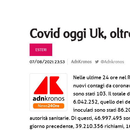
Covid oggi Uk, olt
ESTERI
07/08/2021 23:53
AdnKronos
@Adnkronos
Nelle ultime 24 ore nel 
nuovi contagi da coronavi
sono stati 103. Il totale 
6.042.252, quello dei de
inoculati sono stati 86.
autorità sanitarie. Di questi, 46.997.495 so
giorno precedente, 39.210.356 richiami, 16