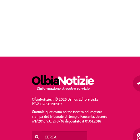
OlbiaNotizie.it © 2026 Damos Editore S.r.l.s
P.IVA 02650290907
Giornale quotidiano online iscritto nel registro
stampa del Tribunale di Tempio Pausania, decreto
n°1/2016 V.G. 248/16 depositato il 01.04.2016