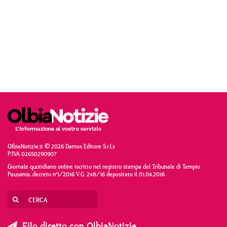
OlbiaNotizie.it © 2026 Damos Editore S.r.l.s
P.IVA 02650290907
Giornale quotidiano online iscritto nel registro stampa del Tribunale di Tempio
Pausania, decreto n°1/2016 V.G. 248/16 depositato il 01.04.2016
Filo diretto con OlbiaNotizie