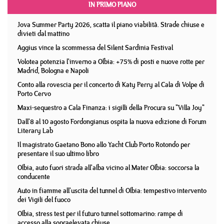
IN PRIMO PIANO
Jova Summer Party 2026, scatta il piano viabilità. Strade chiuse e
divieti dal mattino
Aggius vince la scommessa del Silent Sardinia Festival
Volotea potenzia l'inverno a Olbia: +75% di posti e nuove rotte per
Madrid, Bologna e Napoli
Conto alla rovescia per il concerto di Katy Perry al Cala di Volpe di
Porto Cervo
Maxi-sequestro a Cala Finanza: i sigilli della Procura su "Villa Joy"
Dall'8 al 10 agosto Fordongianus ospita la nuova edizione di Forum
Literary Lab
Il magistrato Gaetano Bono allo Yacht Club Porto Rotondo per
presentare il suo ultimo libro
Olbia, auto fuori strada all'alba vicino al Mater Olbia: soccorsa la
conducente
Auto in fiamme all'uscita del tunnel di Olbia: tempestivo intervento
dei Vigili del fuoco
Olbia, stress test per il futuro tunnel sottomarino: rampe di
accesso alla sopraelevata chiuse