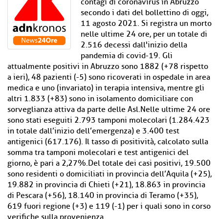
contagi di coronavirus in Abruzzo
secondo i dati del bollettino di oggi,
11 agosto 2021. Si registra un morto
nelle ultime 24 ore, per un totale di
2.516 decessi dall'inizio della
pandemia di covid-19. Gli
attualmente positivi in Abruzzo sono 1882 (+78 rispetto
a ieri), 48 pazienti (-5) sono ricoverati in ospedale in area
medica e uno (invariato) in terapia intensiva, mentre gli
altri 1.833 (+83) sono in isolamento domiciliare con
sorveglianza attiva da parte delle Asl.Nelle ultime 24 ore
sono stati eseguiti 2.793 tamponi molecolari (1.284.423
in totale dall’inizio dell’emergenza) e 3.400 test
antigenici (617.176). Il tasso di positività, calcolato sulla
somma tra tamponi molecolari e test antigenici del
giorno, è pari a 2,27%.Del totale dei casi positivi, 19.500
sono residenti o domiciliati in provincia dell’Aquila (+25),
19.882 in provincia di Chieti (+21), 18.863 in provincia
di Pescara (+56), 18.140 in provincia di Teramo (+35),
619 fuori regione (+3) e 119 (-1) per i quali sono in corso
verifiche sulla provenienza.