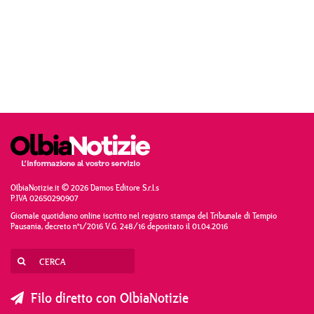
OlbiaNotizie.it © 2026 Damos Editore S.r.l.s
P.IVA 02650290907
Giornale quotidiano online iscritto nel registro stampa del Tribunale di Tempio
Pausania, decreto n°1/2016 V.G. 248/16 depositato il 01.04.2016
Filo diretto con OlbiaNotizie