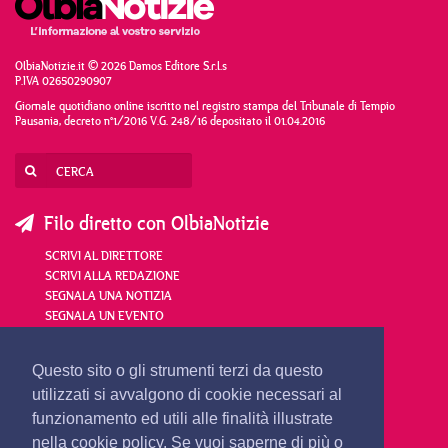
OlbiaNotizie.it © 2026 Damos Editore S.r.l.s
P.IVA 02650290907
Giornale quotidiano online iscritto nel registro stampa del Tribunale di Tempio
Pausania, decreto n°1/2016 V.G. 248/16 depositato il 01.04.2016
Filo diretto con OlbiaNotizie
SCRIVI AL DIRETTORE
SCRIVI ALLA REDAZIONE
SEGNALA UNA NOTIZIA
SEGNALA UN EVENTO
redazione@olbianotizie.it
Questo sito o gli strumenti terzi da questo
utilizzati si avvalgono di cookie necessari al
funzionamento ed utili alle finalità illustrate
nella cookie policy. Se vuoi saperne di più o