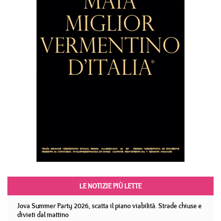
LE NOTIZIE PIÙ LETTE
Jova Summer Party 2026, scatta il piano viabilità. Strade chiuse e
divieti dal mattino