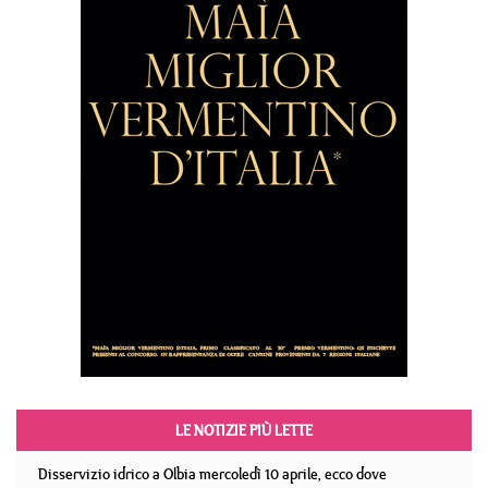
LE NOTIZIE PIÙ LETTE
Disservizio idrico a Olbia mercoledì 10 aprile, ecco dove