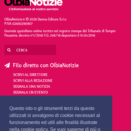
OlbiaNotizie.it © 2026 Damos Editore S.r.l.s
P.IVA 02650290907
Giornale quotidiano online iscritto nel registro stampa del Tribunale di Tempio
Pausania, decreto n°1/2016 V.G. 248/16 depositato il 01.04.2016
Filo diretto con OlbiaNotizie
SCRIVI AL DIRETTORE
SCRIVI ALLA REDAZIONE
SEGNALA UNA NOTIZIA
SEGNALA UN EVENTO
redazione@olbianotizie.it
Questo sito o gli strumenti terzi da questo
utilizzati si avvalgono di cookie necessari al
funzionamento ed utili alle finalità illustrate
nella cookie policy. Se vuoi saperne di più o