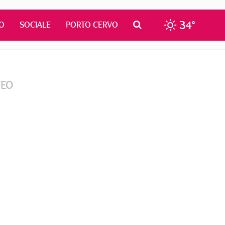
34°
O
SOCIALE
PORTO CERVO
DEO