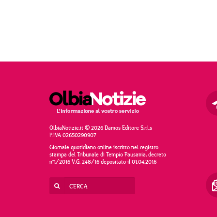
OlbiaNotizie.it © 2026 Damos Editore S.r.l.s
P.IVA 02650290907
Giornale quotidiano online iscritto nel registro
stampa del Tribunale di Tempio Pausania, decreto
n°1/2016 V.G. 248/16 depositato il 01.04.2016