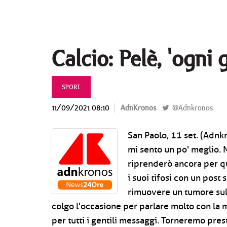
Calcio: Pelè, 'ogni
SPORT
11/09/2021 08:10
AdnKronos
@Adnkronos
San Paolo, 11 set. (Adnk
mi sento un po' meglio. 
riprenderò ancora per qu
i suoi tifosi con un post
rimuovere un tumore sul 
colgo l'occasione per parlare molto con la 
per tutti i gentili messaggi. Torneremo prest