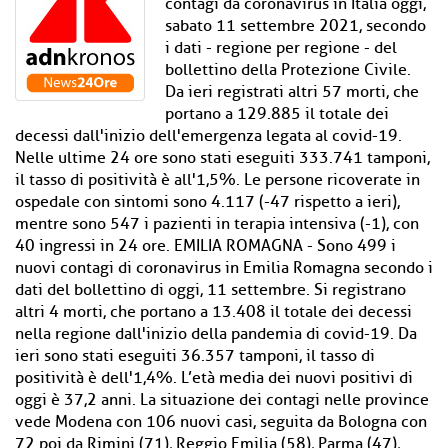
contagi da coronavirus in Italia oggi,
sabato 11 settembre 2021, secondo
i dati - regione per regione - del
bollettino della Protezione Civile.
Da ieri registrati altri 57 morti, che
portano a 129.885 il totale dei
decessi dall'inizio dell'emergenza legata al covid-19.
Nelle ultime 24 ore sono stati eseguiti 333.741 tamponi,
il tasso di positività è all'1,5%. Le persone ricoverate in
ospedale con sintomi sono 4.117 (-47 rispetto a ieri),
mentre sono 547 i pazienti in terapia intensiva (-1), con
40 ingressi in 24 ore. EMILIA ROMAGNA - Sono 499 i
nuovi contagi di coronavirus in Emilia Romagna secondo i
dati del bollettino di oggi, 11 settembre. Si registrano
altri 4 morti, che portano a 13.408 il totale dei decessi
nella regione dall'inizio della pandemia di covid-19. Da
ieri sono stati eseguiti 36.357 tamponi, il tasso di
positività è dell'1,4%. L’età media dei nuovi positivi di
oggi è 37,2 anni. La situazione dei contagi nelle province
vede Modena con 106 nuovi casi, seguita da Bologna con
72 poi da Rimini (71), Reggio Emilia (58), Parma (47),