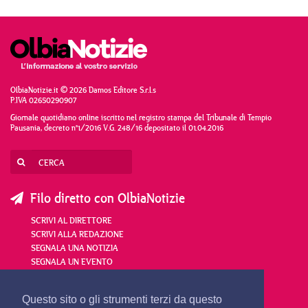
OlbiaNotizie.it © 2026 Damos Editore S.r.l.s
P.IVA 02650290907
Giornale quotidiano online iscritto nel registro stampa del Tribunale di Tempio
Pausania, decreto n°1/2016 V.G. 248/16 depositato il 01.04.2016
Filo diretto con OlbiaNotizie
SCRIVI AL DIRETTORE
SCRIVI ALLA REDAZIONE
SEGNALA UNA NOTIZIA
SEGNALA UN EVENTO
redazione@olbianotizie.it
Questo sito o gli strumenti terzi da questo