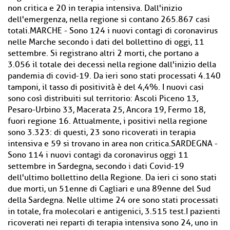
non critica e 20 in terapia intensiva. Dall'inizio
dell'emergenza, nella regione si contano 265.867 casi
totali.MARCHE - Sono 124 i nuovi contagi di coronavirus
nelle Marche secondo i dati del bollettino di oggi, 11
settembre. Si registrano altri 2 morti, che portano a
3.056 il totale dei decessi nella regione dall'inizio della
pandemia di covid-19. Da ieri sono stati processati 4.140
tamponi, il tasso di positività è del 4,4%. I nuovi casi
sono così distribuiti sul territorio: Ascoli Piceno 13,
Pesaro-Urbino 33, Macerata 25, Ancora 19, Fermo 18,
fuori regione 16. Attualmente, i positivi nella regione
sono 3.323: di questi, 23 sono ricoverati in terapia
intensiva e 59 si trovano in area non critica.SARDEGNA -
Sono 114 i nuovi contagi da coronavirus oggi 11
settembre in Sardegna, secondo i dati Covid-19
dell'ultimo bollettino della Regione. Da ieri ci sono stati
due morti, un 51enne di Cagliari e una 89enne del Sud
della Sardegna. Nelle ultime 24 ore sono stati processati
in totale, fra molecolari e antigenici, 3.515 test.I pazienti
ricoverati nei reparti di terapia intensiva sono 24, uno in