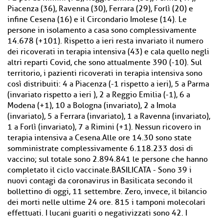
Piacenza (36), Ravenna (30), Ferrara (29), Forlì (20) e
infine Cesena (16) e il Circondario Imolese (14). Le
persone in isolamento a casa sono complessivamente
14.678 (+101). Rispetto a ieri resta invariato il numero
dei ricoverati in terapia intensiva (43) e cala quello negli
altri reparti Covid, che sono attualmente 390 (-10). Sul
territorio, i pazienti ricoverati in terapia intensiva sono
così distribuiti: 4 a Piacenza (-1 rispetto a ieri), 5 a Parma
(invariato rispetto a ieri ), 2 a Reggio Emilia (-1), 6 a
Modena (+1), 10 a Bologna (invariato), 2 a Imola
(invariato), 5 a Ferrara (invariato), 1 a Ravenna (invariato),
1 a Forlì (invariato), 7 a Rimini (+1). Nessun ricovero in
terapia intensiva a Cesena.Alle ore 14.30 sono state
somministrate complessivamente 6.118.233 dosi di
vaccino; sul totale sono 2.894.841 le persone che hanno
completato il ciclo vaccinale.BASILICATA - Sono 39 i
nuovi contagi da coronavirus in Basilicata secondo il
bollettino di oggi, 11 settembre. Zero, invece, il bilancio
dei morti nelle ultime 24 ore. 815 i tamponi molecolari
effettuati. I lucani guariti o negativizzati sono 42. I