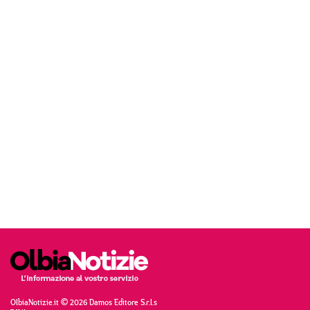
OlbiaNotizie.it © 2026 Damos Editore S.r.l.s