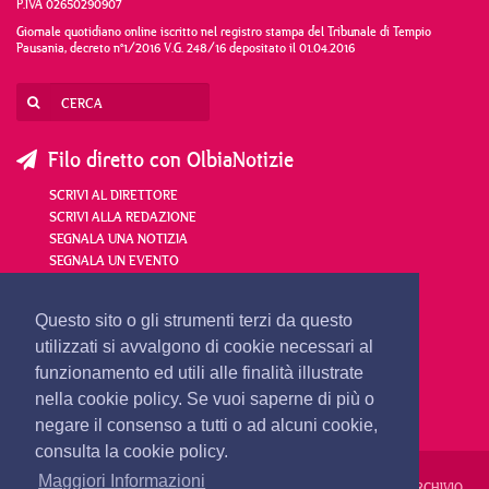
P.IVA 02650290907
Giornale quotidiano online iscritto nel registro stampa del Tribunale di Tempio
Pausania, decreto n°1/2016 V.G. 248/16 depositato il 01.04.2016
Filo diretto con OlbiaNotizie
SCRIVI AL DIRETTORE
SCRIVI ALLA REDAZIONE
SEGNALA UNA NOTIZIA
SEGNALA UN EVENTO
redazione@olbianotizie.it
Questo sito o gli strumenti terzi da questo
utilizzati si avvalgono di cookie necessari al
funzionamento ed utili alle finalità illustrate
nella cookie policy. Se vuoi saperne di più o
negare il consenso a tutti o ad alcuni cookie,
consulta la cookie policy.
Maggiori Informazioni
REDAZIONE
PUBBLICITÀ
PRIVACY E COOKIES
NOTE LEGALI
ARCHIVIO