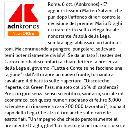
Roma, 6 ott. (Adnkronos) - E'
agguerritissimo Matteo Salvini, che
pur, dopo l'affondo di ieri contro la
decisione del premier Mario Draghi
di tirare dritto sulla delega fiscale
nonostante l'altolà della Lega,
sembra oggi abbassare un tantino i
toni. Ma continuando a pungere, pungolare, sollevare
temi potenzialmente divisivi. Se da un lato il leader del
Carroccio ribadisce infatti a chiare lettere la presenza
della Lega al governo -"Letta e Conte se ne facciano una
ragione"- dall'altra apre un nuovo fronte, tornando a
cavalcare il dibattito sulle riaperture: “Discoteche
riaperte, col Green Pass, ma solo col 35% di capienza?
Presa in giro senza senso scientifico, sanitario, sociale ed
economico, con questi numeri rischiano di fallire 3.000
aziende e di rimanere a casa 200.000 lavoratori”, tuona il
capo della Lega.Che alza il tiro anche sulle cartelle
esattoriali. "Un impegno che chiedo personalmente al
presidente Draghi, gliel'ho chiesto già nel marzo scorso, è