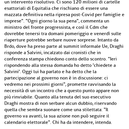
un intervento risolutivo. Ci sono 120 milioni di cartelle
esattoriali di Equitalia che rischiano di essere una
mazzata definitiva nella ripresa post-Covid per famiglie e
imprese". "Ogni giorno la sua pena", commenta un
ministro del fronte progressista, e così il Cdm che
dovrebbe tenersi tra domani pomeriggio e venerdì sulle
riaperture potrebbe serbare nuove sorprese. Intanto da
Brdo, dove ha preso parte al summit informale Ue, Draghi
risponde a Salvini, incalzato dai cronisti che in
conferenza stampa chiedono conto dello scontro. "Ieri
rispondendo alla stessa domanda ho detto 'chiedete a
Salvini'. Oggi lui ha parlato e ha detto che la
partecipazione al governo non è in discussione: ci
vedremo nei prossimi giorni", promette ravvisando la
necessità di un incontro che a questo punto appare non
più rinviabile. Quanto alla tenuta del suo esecutivo
Draghi mostra di non serbare alcun dubbio, riservando
quella che sembra suonare come una stilettata: "Il
governo va avanti, la sua azione non può seguire il
calendario elettorale". Chi ha da intendere, intenda.