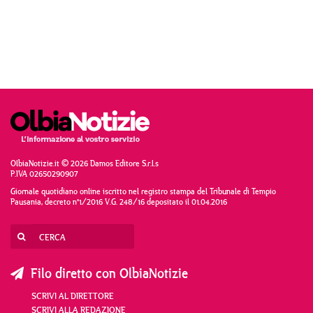
OlbiaNotizie.it © 2026 Damos Editore S.r.l.s
P.IVA 02650290907
Giornale quotidiano online iscritto nel registro stampa del Tribunale di Tempio
Pausania, decreto n°1/2016 V.G. 248/16 depositato il 01.04.2016
Filo diretto con OlbiaNotizie
SCRIVI AL DIRETTORE
SCRIVI ALLA REDAZIONE