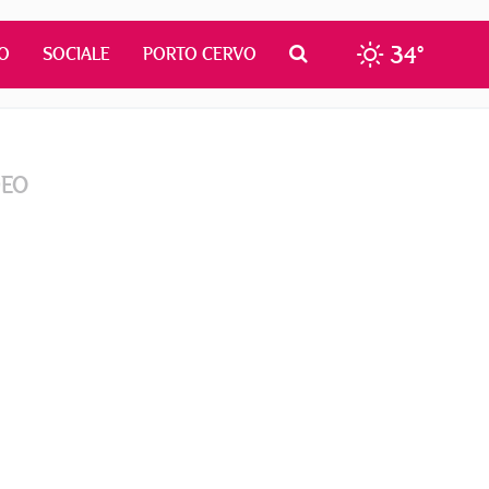
34°
O
SOCIALE
PORTO CERVO
DEO