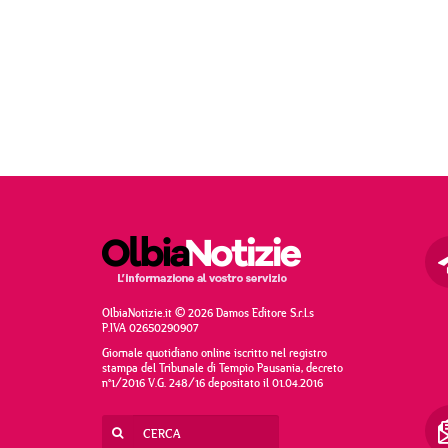
OlbiaNotizie.it © 2026 Damos Editore S.r.l.s
P.IVA 02650290907
Giornale quotidiano online iscritto nel registro
stampa del Tribunale di Tempio Pausania, decreto
n°1/2016 V.G. 248/16 depositato il 01.04.2016