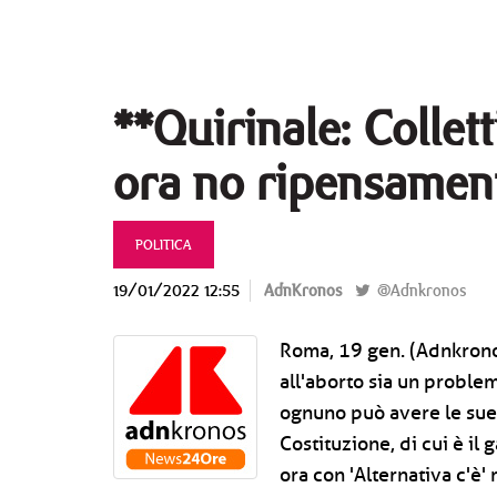
**Quirinale: Collet
ora no ripensamen
POLITICA
19/01/2022 12:55
AdnKronos
@Adnkronos
Roma, 19 gen. (Adnkronos
all'aborto sia un proble
ognuno può avere le sue 
Costituzione, di cui è il
ora con 'Alternativa c'è