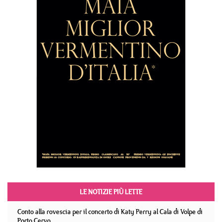
LE NOTIZIE PIÙ LETTE
Conto alla rovescia per il concerto di Katy Perry al Cala di Volpe di
Porto Cervo