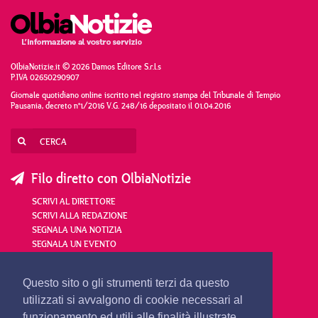
OlbiaNotizie.it © 2026 Damos Editore S.r.l.s
P.IVA 02650290907
Giornale quotidiano online iscritto nel registro stampa del Tribunale di Tempio
Pausania, decreto n°1/2016 V.G. 248/16 depositato il 01.04.2016
Filo diretto con OlbiaNotizie
SCRIVI AL DIRETTORE
SCRIVI ALLA REDAZIONE
SEGNALA UNA NOTIZIA
SEGNALA UN EVENTO
redazione@olbianotizie.it
Questo sito o gli strumenti terzi da questo
utilizzati si avvalgono di cookie necessari al
funzionamento ed utili alle finalità illustrate