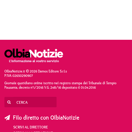
OlbiaNotizie.it © 2026 Damos Editore S.r.l.s
P.IVA 02650290907
Giornale quotidiano online iscritto nel registro stampa del Tribunale di Tempio
Pausania, decreto n°1/2016 V.G. 248/16 depositato il 01.04.2016
Filo diretto con OlbiaNotizie
SCRIVI AL DIRETTORE