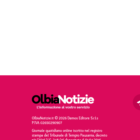
OlbiaNotizie.it © 2026 Damos Editore S.r.l.s
P.IVA 02650290907
Giornale quotidiano online iscritto nel registro
stampa del Tribunale di Tempio Pausania, decreto
n°1/2016 V.G. 248/16 depositato il 01.04.2016