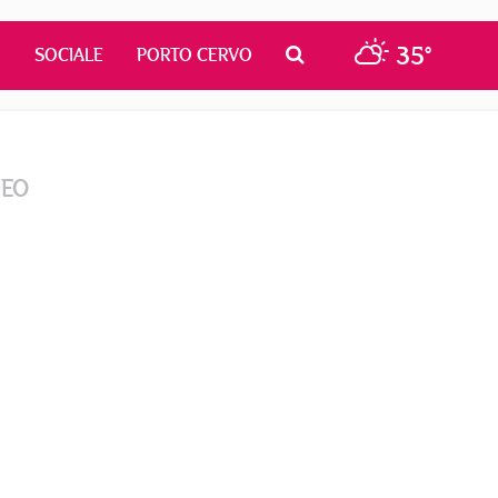
35°
O
SOCIALE
PORTO CERVO
DEO