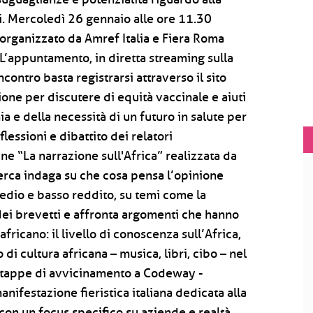
tti. Mercoledì 26 gennaio alle ore 11.30
organizzato da Amref Italia e Fiera Roma
 L’appuntamento, in diretta streaming sulla
ontro basta registrarsi attraverso il sito
e per discutere di equità vaccinale e aiuti
a e della necessità di un futuro in salute per
iflessioni e dibattito dei relatori
ne “La narrazione sull'Africa” realizzata da
icerca indaga su che cosa pensa l’opinione
 medio e basso reddito, su temi come la
ei brevetti e affronta argomenti che hanno
fricano: il livello di conoscenza sull’Africa,
o di cultura africana – musica, libri, cibo – nel
e tappe di avvicinamento a Codeway -
festazione fieristica italiana dedicata alla
con un focus specifico su aziende e realtà