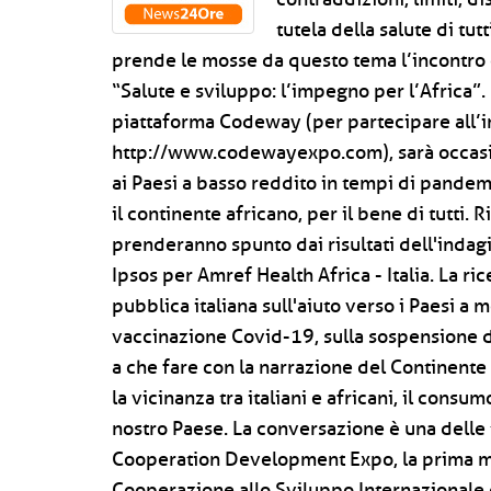
tutela della salute di tu
prende le mosse da questo tema l’incontro 
“Salute e sviluppo: l’impegno per l’Africa”.
piattaforma Codeway (per partecipare all’inc
http://www.codewayexpo.com), sarà occasion
ai Paesi a basso reddito in tempi di pandemi
il continente africano, per il bene di tutti. R
prenderanno spunto dai risultati dell'indagi
Ipsos per Amref Health Africa - Italia. La r
pubblica italiana sull'aiuto verso i Paesi a
vaccinazione Covid-19, sulla sospensione d
a che fare con la narrazione del Continente a
la vicinanza tra italiani e africani, il consum
nostro Paese. La conversazione è una dell
Cooperation Development Expo, la prima mani
Cooperazione allo Sviluppo Internazionale 