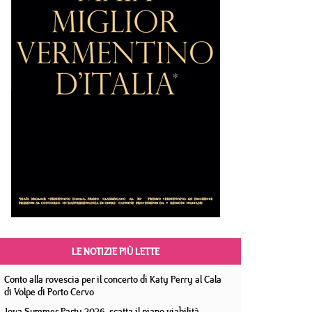
LE NOTIZIE PIÙ LETTE
Conto alla rovescia per il concerto di Katy Perry al Cala
di Volpe di Porto Cervo
Jova Summer Party 2026, scatta il piano viabilità.