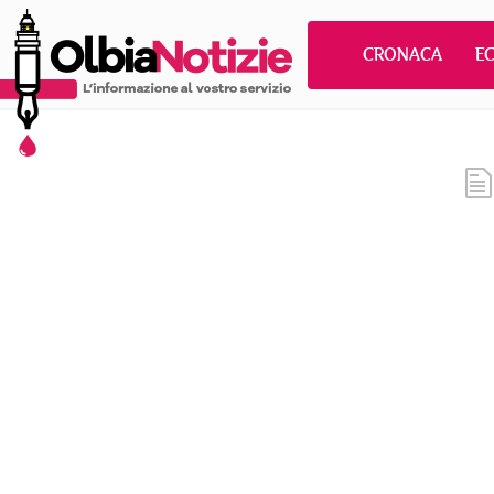
CRONACA
E