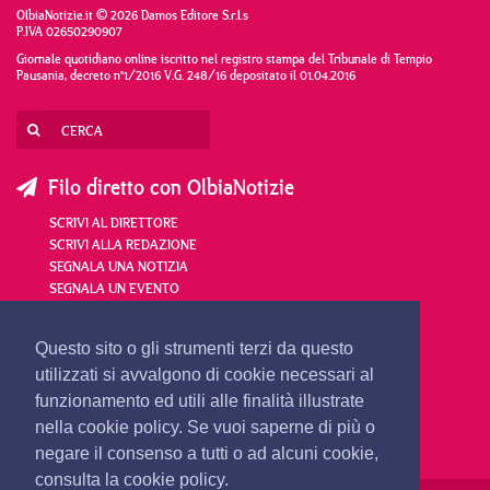
OlbiaNotizie.it © 2026 Damos Editore S.r.l.s
P.IVA 02650290907
Giornale quotidiano online iscritto nel registro stampa del Tribunale di Tempio
Pausania, decreto n°1/2016 V.G. 248/16 depositato il 01.04.2016
Filo diretto con OlbiaNotizie
SCRIVI AL DIRETTORE
SCRIVI ALLA REDAZIONE
SEGNALA UNA NOTIZIA
SEGNALA UN EVENTO
redazione@olbianotizie.it
Questo sito o gli strumenti terzi da questo
utilizzati si avvalgono di cookie necessari al
funzionamento ed utili alle finalità illustrate
nella cookie policy. Se vuoi saperne di più o
negare il consenso a tutti o ad alcuni cookie,
consulta la cookie policy.