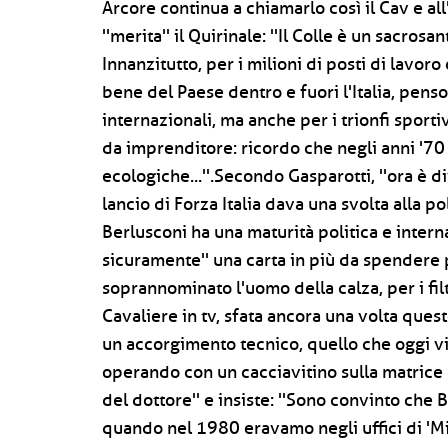
Arcore continua a chiamarlo così il Cav e al
''merita'' il Quirinale: ''Il Colle è un sacro
Innanzitutto, per i milioni di posti di lavoro
bene del Paese dentro e fuori l'Italia, penso 
internazionali, ma anche per i trionfi sporti
da imprenditore: ricordo che negli anni '70 è
ecologiche...''.Secondo Gasparotti, ''ora è d
lancio di Forza Italia dava una svolta alla po
Berlusconi ha una maturità politica e inter
sicuramente'' una carta in più da spendere p
soprannominato l'uomo della calza, per i filt
Cavaliere in tv, sfata ancora una volta ques
un accorgimento tecnico, quello che oggi vi
operando con un cacciavitino sulla matrice 
del dottore'' e insiste: ''Sono convinto che
quando nel 1980 eravamo negli uffici di 'Mi