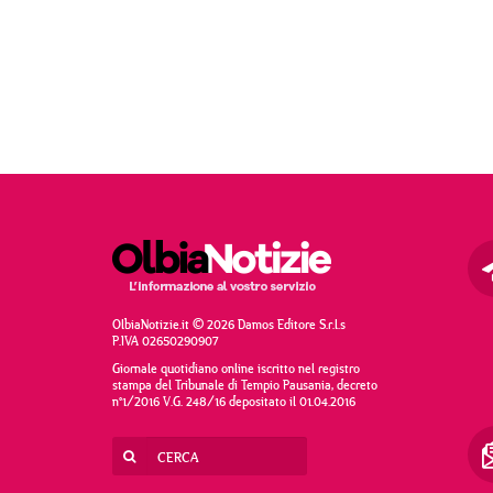
OlbiaNotizie.it © 2026 Damos Editore S.r.l.s
P.IVA 02650290907
Giornale quotidiano online iscritto nel registro
stampa del Tribunale di Tempio Pausania, decreto
n°1/2016 V.G. 248/16 depositato il 01.04.2016