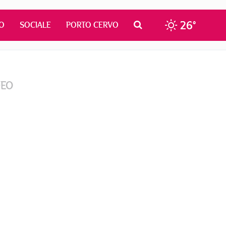
26°
O
SOCIALE
PORTO CERVO
DEO