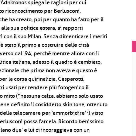
l'Adnkronos spiega le ragioni per cui
santo riconoscimento per Berlusconi.
 che ha creato, poi per quanto ha fatto per il
alla sua politica estera, ai rapporti
vi con il suo Milan. Senza dimenticare i meriti
 stato il primo a costruire delle città
iverso dal '94, perchè mentre allora con il
litica italiana, adesso il quadro è cambiato.
nazionale che prima non aveva e questo è
er la corsa quirinalizia. Gasparotti,
ri usati per rendere più fotogenico il
to mito (''nessuna calza, abbiamo solo usato
ene definito il cosiddetto skin tone, ottenuto
della telecamere per 'ammorbidire' il visto
 Berlusconi possa farcela. Ricordo benissimo
lano due' e lui ci incoraggiava con un