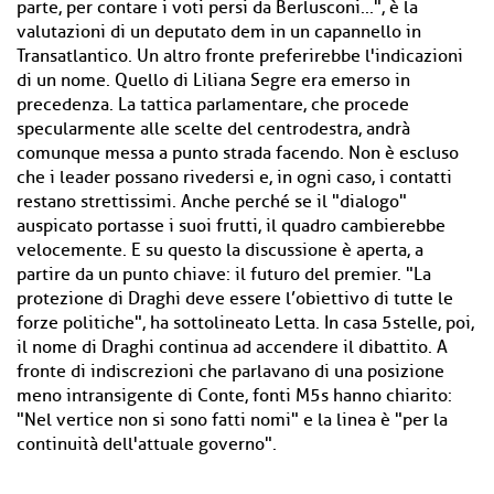
parte, per contare i voti persi da Berlusconi...", è la
valutazioni di un deputato dem in un capannello in
Transatlantico. Un altro fronte preferirebbe l'indicazioni
di un nome. Quello di Liliana Segre era emerso in
precedenza. La tattica parlamentare, che procede
specularmente alle scelte del centrodestra, andrà
comunque messa a punto strada facendo. Non è escluso
che i leader possano rivedersi e, in ogni caso, i contatti
restano strettissimi. Anche perché se il "dialogo"
auspicato portasse i suoi frutti, il quadro cambierebbe
velocemente. E su questo la discussione è aperta, a
partire da un punto chiave: il futuro del premier. "La
protezione di Draghi deve essere l’obiettivo di tutte le
forze politiche", ha sottolineato Letta. In casa 5stelle, poi,
il nome di Draghi continua ad accendere il dibattito. A
fronte di indiscrezioni che parlavano di una posizione
meno intransigente di Conte, fonti M5s hanno chiarito:
"Nel vertice non si sono fatti nomi" e la linea è "per la
continuità dell'attuale governo".