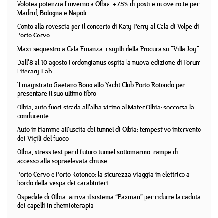
Volotea potenzia l'inverno a Olbia: +75% di posti e nuove rotte per
Madrid, Bologna e Napoli
Conto alla rovescia per il concerto di Katy Perry al Cala di Volpe di
Porto Cervo
Maxi-sequestro a Cala Finanza: i sigilli della Procura su "Villa Joy"
Dall'8 al 10 agosto Fordongianus ospita la nuova edizione di Forum
Literary Lab
Il magistrato Gaetano Bono allo Yacht Club Porto Rotondo per
presentare il suo ultimo libro
Olbia, auto fuori strada all'alba vicino al Mater Olbia: soccorsa la
conducente
Auto in fiamme all'uscita del tunnel di Olbia: tempestivo intervento
dei Vigili del fuoco
Olbia, stress test per il futuro tunnel sottomarino: rampe di
accesso alla sopraelevata chiuse
Porto Cervo e Porto Rotondo: la sicurezza viaggia in elettrico a
bordo della vespa dei carabinieri
Ospedale di Olbia: arriva il sistema “Paxman” per ridurre la caduta
dei capelli in chemioterapia