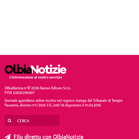
OlbiaNotizie.it © 2026 Damos Editore S.r.l.s
P.IVA 02650290907
Giornale quotidiano online iscritto nel registro stampa del Tribunale di Tempio
Pausania, decreto n°1/2016 V.G. 248/16 depositato il 01.04.2016
Filo diretto con OlbiaNotizie