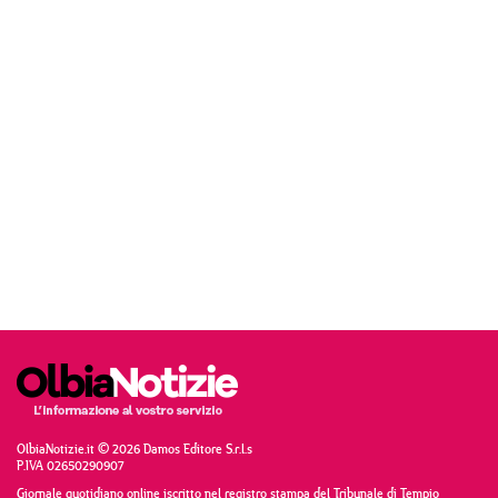
OlbiaNotizie.it © 2026 Damos Editore S.r.l.s
P.IVA 02650290907
Giornale quotidiano online iscritto nel registro stampa del Tribunale di Tempio