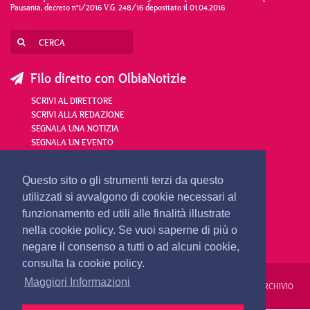
Pausania, decreto n°1/2016 V.G. 248/16 depositato il 01.04.2016
Filo diretto con OlbiaNotizie
SCRIVI AL DIRETTORE
SCRIVI ALLA REDAZIONE
SEGNALA UNA NOTIZIA
SEGNALA UN EVENTO
redazione@olbianotizie.it
Questo sito o gli strumenti terzi da questo
utilizzati si avvalgono di cookie necessari al
funzionamento ed utili alle finalità illustrate
nella cookie policy. Se vuoi saperne di più o
negare il consenso a tutti o ad alcuni cookie,
consulta la cookie policy.
Maggiori Informazioni
REDAZIONE
PUBBLICITÀ
PRIVACY E COOKIES
NOTE LEGALI
ARCHIVIO