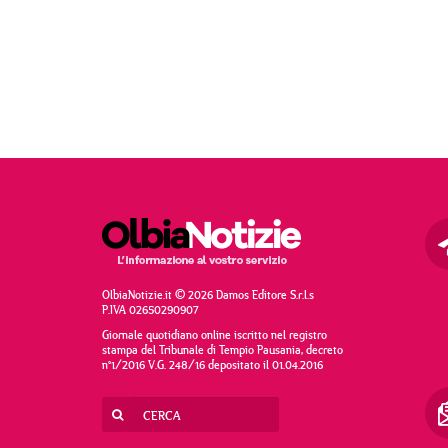
OlbiaNotizie.it © 2026 Damos Editore S.r.l.s
P.IVA 02650290907
Giornale quotidiano online iscritto nel registro
stampa del Tribunale di Tempio Pausania, decreto
n°1/2016 V.G. 248/16 depositato il 01.04.2016