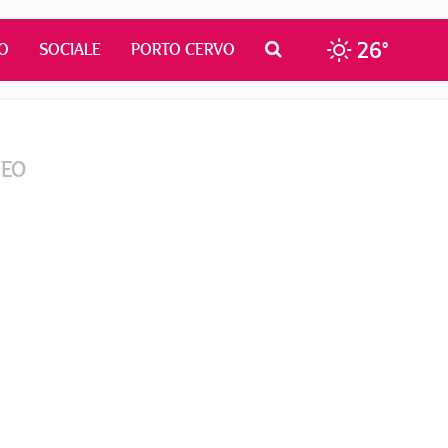
26°
O
SOCIALE
PORTO CERVO
DEO