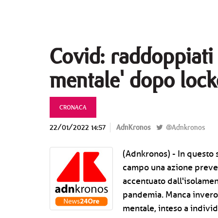
Covid: raddoppiati 
mentale' dopo loc
CRONACA
22/01/2022 14:57
AdnKronos
@Adnkronos
(Adnkronos) - In questo
campo una azione prevent
accentuato dall'isolamen
pandemia. Manca invero u
mentale, inteso a indivi