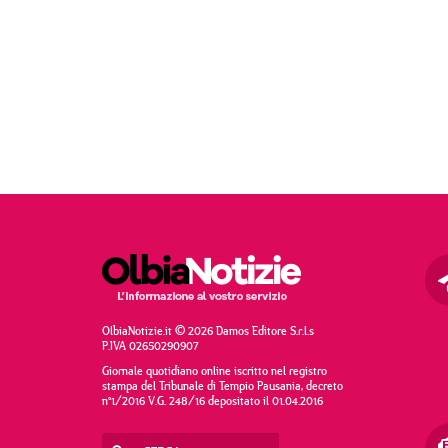
OlbiaNotizie.it © 2026 Damos Editore S.r.l.s
P.IVA 02650290907
Giornale quotidiano online iscritto nel registro
stampa del Tribunale di Tempio Pausania, decreto
n°1/2016 V.G. 248/16 depositato il 01.04.2016