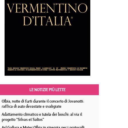
LE NOTIZIE PIÙ LETTE
Olbia, notte di furti durante il concerto di Jovanotti:
raffica di auto devastate e svaligiate
Adattamento climatico e tutela dei boschi: al via il
progetto “Silvas et Saltos”
Asl Gallura e Mater Olbia in sinergia per i protocolli