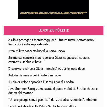
LE NOTIZIE PIÙ LETTE
A Olbia prorogati i monitoraggi per il futuro tunnel sottomarino:
limitazioni sulle sopraelevate
Nina Zilli in concerto lunedì a Porto Cervo
Stretta sui controlli in aeroporto a Olbia, sequestrati caviale,
contanti e sabbia rubata
Disservizio idrico a Olbia mercoledì 10 aprile, ecco dove
Auto in fiamme a Loiri Porto San Paolo
Il Cala di Volpe approda all'Harry's bar di Londra
Jova Summer Party 2026, scatta il piano viabilità. Strade chiuse e
divieti dal mattino
"Un arcipelago senza plastica": dal 2018 al servizio dell'ambiente
Esce fuori strada sulla Palau- Santa Teresa Gallura