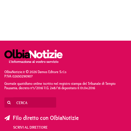
OlbiaNotizie.it © 2026 Damos Editore S.r.l.s
P.IVA 02650290907
Giornale quotidiano online iscritto nel registro stampa del Tribunale di Tempio
Pausania, decreto n°1/2016 V.G. 248/16 depositato il 01.04.2016
Filo diretto con OlbiaNotizie
SCRIVI AL DIRETTORE