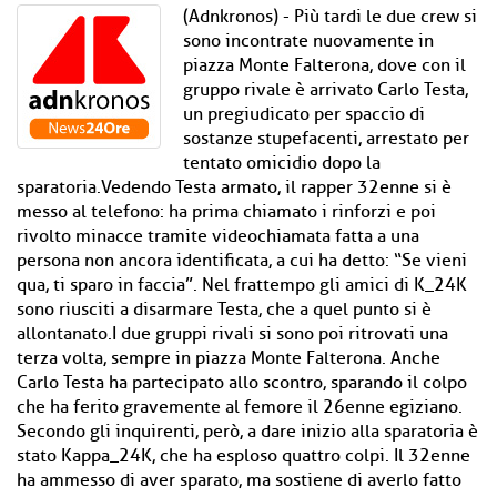
(Adnkronos) - Più tardi le due crew si
sono incontrate nuovamente in
piazza Monte Falterona, dove con il
gruppo rivale è arrivato Carlo Testa,
un pregiudicato per spaccio di
sostanze stupefacenti, arrestato per
tentato omicidio dopo la
sparatoria.Vedendo Testa armato, il rapper 32enne si è
messo al telefono: ha prima chiamato i rinforzi e poi
rivolto minacce tramite videochiamata fatta a una
persona non ancora identificata, a cui ha detto: “Se vieni
qua, ti sparo in faccia”. Nel frattempo gli amici di K_24K
sono riusciti a disarmare Testa, che a quel punto si è
allontanato.I due gruppi rivali si sono poi ritrovati una
terza volta, sempre in piazza Monte Falterona. Anche
Carlo Testa ha partecipato allo scontro, sparando il colpo
che ha ferito gravemente al femore il 26enne egiziano.
Secondo gli inquirenti, però, a dare inizio alla sparatoria è
stato Kappa_24K, che ha esploso quattro colpi. Il 32enne
ha ammesso di aver sparato, ma sostiene di averlo fatto