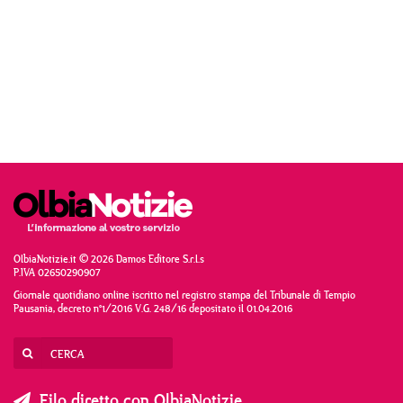
OlbiaNotizie.it © 2026 Damos Editore S.r.l.s
P.IVA 02650290907
Giornale quotidiano online iscritto nel registro stampa del Tribunale di Tempio
Pausania, decreto n°1/2016 V.G. 248/16 depositato il 01.04.2016
Filo diretto con OlbiaNotizie