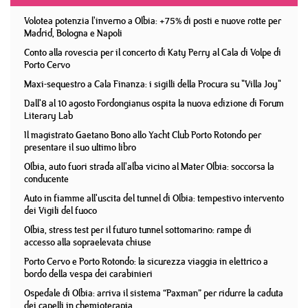
Volotea potenzia l'inverno a Olbia: +75% di posti e nuove rotte per
Madrid, Bologna e Napoli
Conto alla rovescia per il concerto di Katy Perry al Cala di Volpe di
Porto Cervo
Maxi-sequestro a Cala Finanza: i sigilli della Procura su "Villa Joy"
Dall'8 al 10 agosto Fordongianus ospita la nuova edizione di Forum
Literary Lab
Il magistrato Gaetano Bono allo Yacht Club Porto Rotondo per
presentare il suo ultimo libro
Olbia, auto fuori strada all'alba vicino al Mater Olbia: soccorsa la
conducente
Auto in fiamme all'uscita del tunnel di Olbia: tempestivo intervento
dei Vigili del fuoco
Olbia, stress test per il futuro tunnel sottomarino: rampe di
accesso alla sopraelevata chiuse
Porto Cervo e Porto Rotondo: la sicurezza viaggia in elettrico a
bordo della vespa dei carabinieri
Ospedale di Olbia: arriva il sistema “Paxman” per ridurre la caduta
dei capelli in chemioterapia