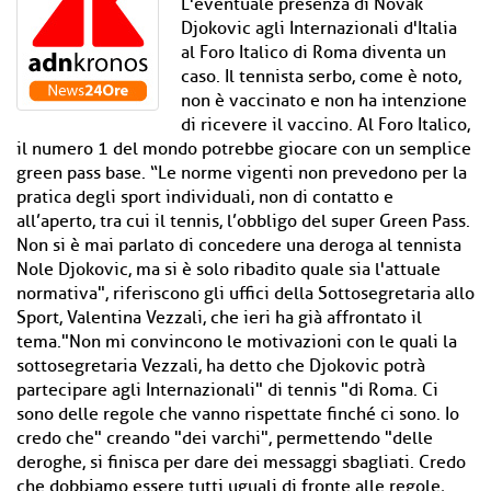
L'eventuale presenza di Novak
Djokovic agli Internazionali d'Italia
al Foro Italico di Roma diventa un
caso. Il tennista serbo, come è noto,
non è vaccinato e non ha intenzione
di ricevere il vaccino. Al Foro Italico,
il numero 1 del mondo potrebbe giocare con un semplice
green pass base. “Le norme vigenti non prevedono per la
pratica degli sport individuali, non di contatto e
all’aperto, tra cui il tennis, l’obbligo del super Green Pass.
Non si è mai parlato di concedere una deroga al tennista
Nole Djokovic, ma si è solo ribadito quale sia l'attuale
normativa", riferiscono gli uffici della Sottosegretaria allo
Sport, Valentina Vezzali, che ieri ha già affrontato il
tema."Non mi convincono le motivazioni con le quali la
sottosegretaria Vezzali, ha detto che Djokovic potrà
partecipare agli Internazionali" di tennis "di Roma. Ci
sono delle regole che vanno rispettate finché ci sono. Io
credo che" creando "dei varchi", permettendo "delle
deroghe, si finisca per dare dei messaggi sbagliati. Credo
che dobbiamo essere tutti uguali di fronte alle regole,