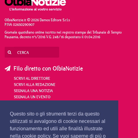
OlbiaNotizie.it © 2026 Damos Editore S.r.l.s
P.IVA 02650290907
Giornale quotidiano online iscritto nel registro stampa del Tribunale di Tempio
Pausania, decreto n°1/2016 V.G. 248/16 depositato il 01.04.2016
Filo diretto con OlbiaNotizie
SCRIVI AL DIRETTORE
SCRIVI ALLA REDAZIONE
SEGNALA UNA NOTIZIA
SEGNALA UN EVENTO
redazione@olbianotizie.it
Questo sito o gli strumenti terzi da questo
utilizzati si avvalgono di cookie necessari al
funzionamento ed utili alle finalità illustrate
nella cookie policy. Se vuoi saperne di più o