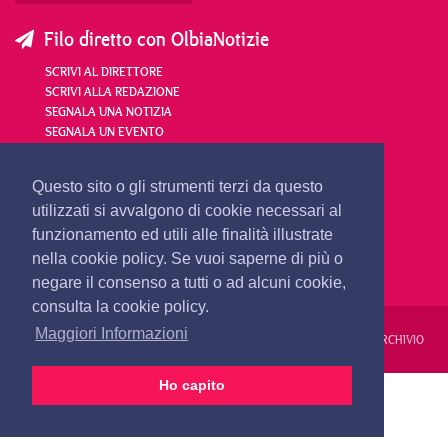
Filo diretto con OlbiaNotizie
SCRIVI AL DIRETTORE
SCRIVI ALLA REDAZIONE
SEGNALA UNA NOTIZIA
SEGNALA UN EVENTO
redazione@olbianotizie.it
Questo sito o gli strumenti terzi da questo
utilizzati si avvalgono di cookie necessari al
funzionamento ed utili alle finalità illustrate
nella cookie policy. Se vuoi saperne di più o
negare il consenso a tutti o ad alcuni cookie,
consulta la cookie policy.
Maggiori Informazioni
REDAZIONE
PUBBLICITÀ
PRIVACY E COOKIES
NOTE LEGALI
ARCHIVIO
Ho capito
PRIMA PAGINA
24 ORE
VIDEO