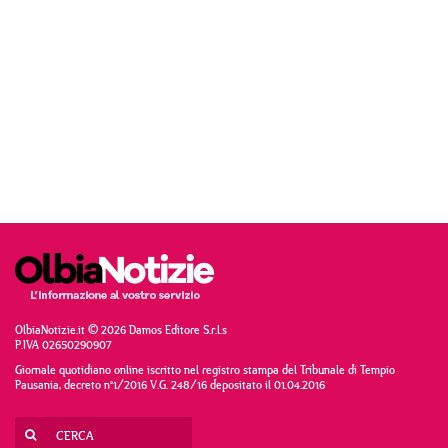
OlbiaNotizie.it © 2026 Damos Editore S.r.l.s
P.IVA 02650290907
Giornale quotidiano online iscritto nel registro stampa del Tribunale di Tempio
Pausania, decreto n°1/2016 V.G. 248/16 depositato il 01.04.2016