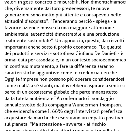
valori in gesti concreti e misurabili. Non dimentichiamoci
che, diversamente dai loro predecessori, le nuove
generazioni sono molto più attente e consapevoli nelle
abitudini d’acquisto". "Tenderanno perciò - spiega - a
favorire aziende mosse da una maggiore attenzione
ambientale, autenticità dimostrabile e una produzione
realmente sostenibile”. Un approccio, questo, dai risvolti
importanti anche sotto il profilo economico. “La qualità
dei prodotti e servizi - sottolinea Giuliano De Danieli - è
ormai data per assodata e, in un contesto socioeconomico
in continuo mutamento, a fare la differenza saranno
caratteristiche aggiuntive come le credenziali etiche.
Oggi le imprese non possono più operare considerandosi
come realtà a sé stanti, ma dovrebbero aspirare a sentirsi
parte di un ecosistema globale che parte innanzitutto
dalla tutela ambientale”.A confermarlo il sondaggio
annuale svolto dalla compagnia Wunderman Thompson,
che evidenzia come il 66% degli intervistati preferisca
acquistare da marchi che esercitano un impatto positivo
sul pianeta. “Ma attenzione - avverte - al rischio
greenwashing e alle false attestazioni eco-friendly. La