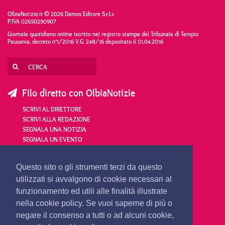
OlbiaNotizie.it © 2026 Damos Editore S.r.l.s
P.IVA 02650290907
Giornale quotidiano online iscritto nel registro stampa del Tribunale di Tempio
Pausania, decreto n°1/2016 V.G. 248/16 depositato il 01.04.2016
Filo diretto con OlbiaNotizie
SCRIVI AL DIRETTORE
SCRIVI ALLA REDAZIONE
SEGNALA UNA NOTIZIA
SEGNALA UN EVENTO
redazione@olbianotizie.it
Questo sito o gli strumenti terzi da questo
utilizzati si avvalgono di cookie necessari al
funzionamento ed utili alle finalità illustrate
nella cookie policy. Se vuoi saperne di più o
negare il consenso a tutti o ad alcuni cookie,