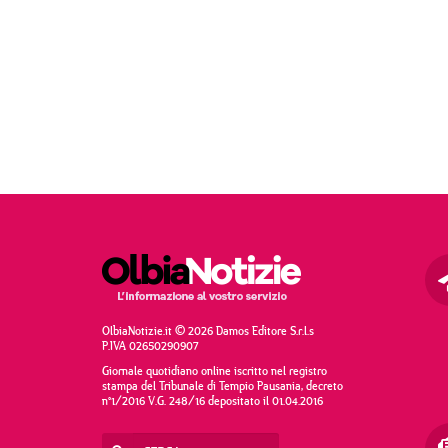
OlbiaNotizie.it © 2026 Damos Editore S.r.l.s
P.IVA 02650290907
Giornale quotidiano online iscritto nel registro
stampa del Tribunale di Tempio Pausania, decreto
n°1/2016 V.G. 248/16 depositato il 01.04.2016