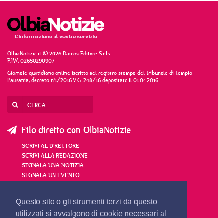
OlbiaNotizie.it © 2026 Damos Editore S.r.l.s
P.IVA 02650290907
Giornale quotidiano online iscritto nel registro stampa del Tribunale di Tempio
Pausania, decreto n°1/2016 V.G. 248/16 depositato il 01.04.2016
Filo diretto con OlbiaNotizie
SCRIVI AL DIRETTORE
SCRIVI ALLA REDAZIONE
SEGNALA UNA NOTIZIA
SEGNALA UN EVENTO
redazione@olbianotizie.it
Questo sito o gli strumenti terzi da questo
utilizzati si avvalgono di cookie necessari al