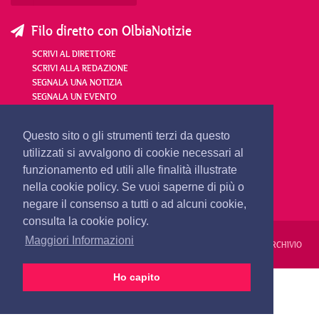
Filo diretto con OlbiaNotizie
SCRIVI AL DIRETTORE
SCRIVI ALLA REDAZIONE
SEGNALA UNA NOTIZIA
SEGNALA UN EVENTO
redazione@olbianotizie.it
Questo sito o gli strumenti terzi da questo
utilizzati si avvalgono di cookie necessari al
funzionamento ed utili alle finalità illustrate
nella cookie policy. Se vuoi saperne di più o
negare il consenso a tutti o ad alcuni cookie,
consulta la cookie policy.
Maggiori Informazioni
REDAZIONE
PUBBLICITÀ
PRIVACY E COOKIES
NOTE LEGALI
ARCHIVIO
Ho capito
PRIMA PAGINA
24 ORE
VIDEO