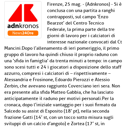
Firenze, 25 mag. - (Adnkronos) - Si è
conclusa con una partita a ranghi
contrapposti, sul campo ‘Enzo
Bearzot’ del Centro Tecnico
Federale, la prima parte della tre
giorni di lavoro per i calciatori di
interesse nazionale convocati dal Ct
Mancini.Dopo l’allenamento di ieri pomeriggio, il primo
gruppo di lavoro ha quindi chiuso il proprio raduno con
una ‘sfida in famiglia’ da trenta minuti a tempo: in campo
sono scesi tutti e 24 i giocatori a disposizione dello staff
azzurro, compresi i calciatori di – rispettivamente –
Alessandria e Frosinone, Edoardo Pierozzi e Alessio
Zerbin, che avevano raggiunto Coverciano ieri sera. Non
era presente alla sfida Matteo Gabbia, che ha lasciato
anticipatamente il raduno per motivi personali.Per la
cronaca, dopo l’iniziale vantaggio per i suoi firmato da
Salcedo su assist di Esposito (18’ pt), nella seconda
frazione Gatti (14’ st, con un tocco sotto misura sugli
sviluppi di un calcio d’angolo) e Zortea (17’ st, in