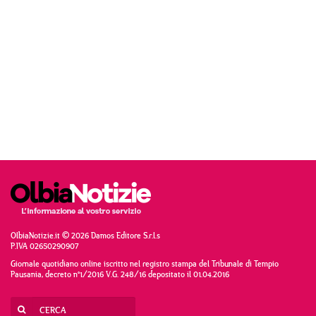
OlbiaNotizie.it © 2026 Damos Editore S.r.l.s
P.IVA 02650290907
Giornale quotidiano online iscritto nel registro stampa del Tribunale di Tempio
Pausania, decreto n°1/2016 V.G. 248/16 depositato il 01.04.2016