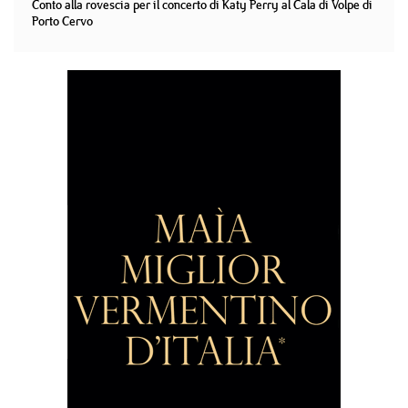
Conto alla rovescia per il concerto di Katy Perry al Cala di Volpe di
Porto Cervo