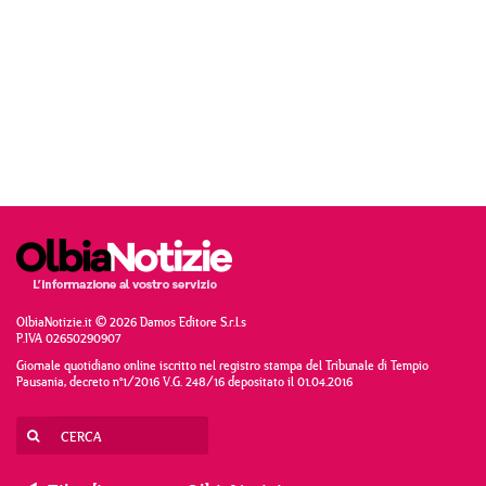
OlbiaNotizie.it © 2026 Damos Editore S.r.l.s
P.IVA 02650290907
Giornale quotidiano online iscritto nel registro stampa del Tribunale di Tempio
Pausania, decreto n°1/2016 V.G. 248/16 depositato il 01.04.2016