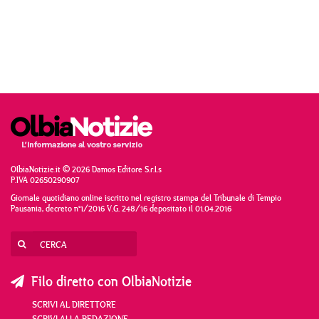
OlbiaNotizie.it © 2026 Damos Editore S.r.l.s
P.IVA 02650290907
Giornale quotidiano online iscritto nel registro stampa del Tribunale di Tempio
Pausania, decreto n°1/2016 V.G. 248/16 depositato il 01.04.2016
Filo diretto con OlbiaNotizie
SCRIVI AL DIRETTORE
SCRIVI ALLA REDAZIONE