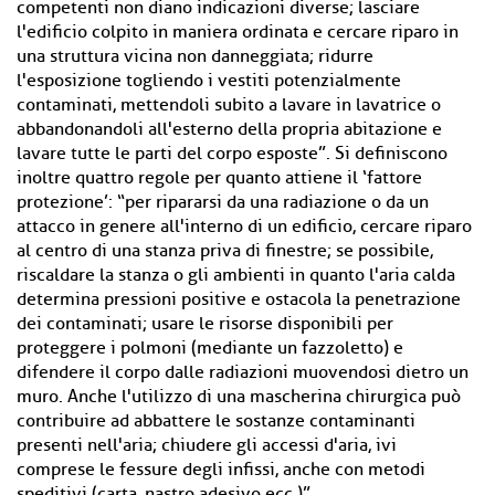
competenti non diano indicazioni diverse; lasciare
l'edificio colpito in maniera ordinata e cercare riparo in
una struttura vicina non danneggiata; ridurre
l'esposizione togliendo i vestiti potenzialmente
contaminati, mettendoli subito a lavare in lavatrice o
abbandonandoli all'esterno della propria abitazione e
lavare tutte le parti del corpo esposte”. Si definiscono
inoltre quattro regole per quanto attiene il ‘fattore
protezione’: “per ripararsi da una radiazione o da un
attacco in genere all'interno di un edificio, cercare riparo
al centro di una stanza priva di finestre; se possibile,
riscaldare la stanza o gli ambienti in quanto l'aria calda
determina pressioni positive e ostacola la penetrazione
dei contaminati; usare le risorse disponibili per
proteggere i polmoni (mediante un fazzoletto) e
difendere il corpo dalle radiazioni muovendosi dietro un
muro. Anche l'utilizzo di una mascherina chirurgica può
contribuire ad abbattere le sostanze contaminanti
presenti nell'aria; chiudere gli accessi d'aria, ivi
comprese le fessure degli infissi, anche con metodi
speditivi (carta, nastro adesivo ecc.)”.