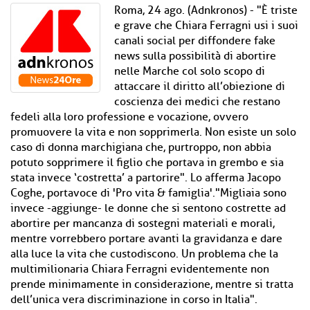
Roma, 24 ago. (Adnkronos) - "È triste
e grave che Chiara Ferragni usi i suoi
canali social per diffondere fake
news sulla possibilità di abortire
nelle Marche col solo scopo di
attaccare il diritto all’obiezione di
coscienza dei medici che restano
fedeli alla loro professione e vocazione, ovvero
promuovere la vita e non sopprimerla. Non esiste un solo
caso di donna marchigiana che, purtroppo, non abbia
potuto sopprimere il figlio che portava in grembo e sia
stata invece ‘costretta’ a partorire". Lo afferma Jacopo
Coghe, portavoce di 'Pro vita & famiglia'."Migliaia sono
invece -aggiunge- le donne che si sentono costrette ad
abortire per mancanza di sostegni materiali e morali,
mentre vorrebbero portare avanti la gravidanza e dare
alla luce la vita che custodiscono. Un problema che la
multimilionaria Chiara Ferragni evidentemente non
prende minimamente in considerazione, mentre si tratta
dell’unica vera discriminazione in corso in Italia".