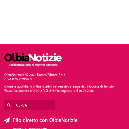
OlbiaNotizie.it © 2026 Damos Editore S.r.l.s
P.IVA 02650290907
Giornale quotidiano online iscritto nel registro stampa del Tribunale di Tempio
Pausania, decreto n°1/2016 V.G. 248/16 depositato il 01.04.2016
Filo diretto con OlbiaNotizie