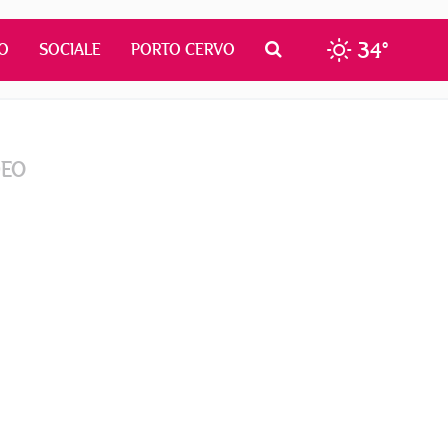
34°
O
SOCIALE
PORTO CERVO
DEO