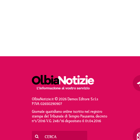
OlbiaNotizie.it © 2026 Damos Editore S.r.l.s
P.IVA 02650290907
Giornale quotidiano online iscritto nel registro
stampa del Tribunale di Tempio Pausania, decreto
n°1/2016 V.G. 248/16 depositato il 01.04.2016