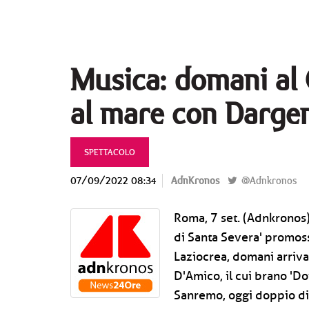
Musica: domani al C
al mare con Darge
SPETTACOLO
07/09/2022 08:34
AdnKronos
@Adnkronos
Roma, 7 set. (Adnkronos) 
di Santa Severa' promoss
Laziocrea, domani arriva
D'Amico, il cui brano 'Dov
Sanremo, oggi doppio dis