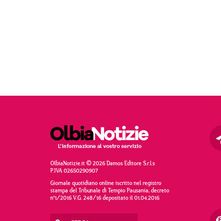
OlbiaNotizie.it © 2026 Damos Editore S.r.l.s
P.IVA 02650290907
Giornale quotidiano online iscritto nel registro
stampa del Tribunale di Tempio Pausania, decreto
n°1/2016 V.G. 248/16 depositato il 01.04.2016