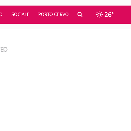
26°
O
SOCIALE
PORTO CERVO
DEO