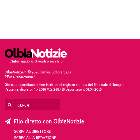
OlbiaNotizie.it © 2026 Damos Editore S.r.l.s
P.IVA 02650290907
Giornale quotidiano online iscritto nel registro stampa del Tribunale di Tempio
Pausania, decreto n°1/2016 V.G. 248/16 depositato il 01.04.2016
Filo diretto con OlbiaNotizie
SCRIVI AL DIRETTORE
SCRIVI ALLA REDAZIONE