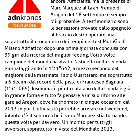
ancora l'ufficialità, ma la presenza di
Marc Marquez al Gran Premio di
Aragon del 18 settembre è sempre
più probabile. A testimoniarlo sono
le sensazioni provate dallo spagnolo
al braccio destro operato, ma
soprattutto il cronometro dei tempi nei test MotoGp di
Misano Adriatico: dopo una prima giornata conclusa con
39 giri alla ricerca del miglior feeling, l'otto volte
campione del mondo ha alzato l'asticella nella seconda
giornata, girando in 1'31"642, a mezzo secondo dal
migliore della mattinata, Fabio Quartararo, ma soprattutto
a 6 decimi dal record della pista di Francesco Bagnaia
(1'31"065). Insomma, il pilota catalano della Honda è già
in grande forma e tutto fa pensare a un suo ritorno alle
gare ad Aragon, dove ha trionfato in cinque occasioni dal
2013 in poi. L'ufficialità potrebbe arrivare nel weekend,
intanto c'è il sentore che il vero Marquez stia tornando,
questa volta per davvero. Un monito per tutti gli
avversari, soprattutto in vista del Mondiale 2023.