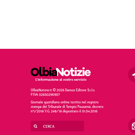
OlbiaNotizie.it © 2026 Damos Editore S.r.l.s
P.IVA 02650290907
Giornale quotidiano online iscritto nel registro
stampa del Tribunale di Tempio Pausania, decreto
n°1/2016 V.G. 248/16 depositato il 01.04.2016