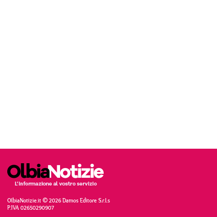
OlbiaNotizie.it © 2026 Damos Editore S.r.l.s
P.IVA 02650290907