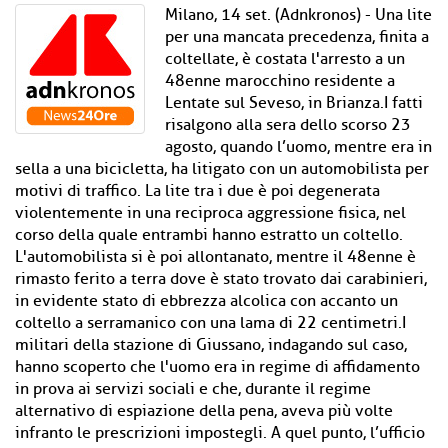
Milano, 14 set. (Adnkronos) - Una lite
per una mancata precedenza, finita a
coltellate, è costata l'arresto a un
48enne marocchino residente a
Lentate sul Seveso, in Brianza.I fatti
risalgono alla sera dello scorso 23
agosto, quando l’uomo, mentre era in
sella a una bicicletta, ha litigato con un automobilista per
motivi di traffico. La lite tra i due è poi degenerata
violentemente in una reciproca aggressione fisica, nel
corso della quale entrambi hanno estratto un coltello.
L'automobilista si è poi allontanato, mentre il 48enne è
rimasto ferito a terra dove è stato trovato dai carabinieri,
in evidente stato di ebbrezza alcolica con accanto un
coltello a serramanico con una lama di 22 centimetri.I
militari della stazione di Giussano, indagando sul caso,
hanno scoperto che l'uomo era in regime di affidamento
in prova ai servizi sociali e che, durante il regime
alternativo di espiazione della pena, aveva più volte
infranto le prescrizioni impostegli. A quel punto, l’ufficio