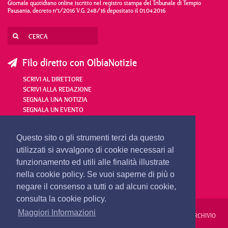
Giornale quotidiano online iscritto nel registro stampa del Tribunale di Tempio
Pausania, decreto n°1/2016 V.G. 248/16 depositato il 01.04.2016
Filo diretto con OlbiaNotizie
SCRIVI AL DIRETTORE
SCRIVI ALLA REDAZIONE
SEGNALA UNA NOTIZIA
SEGNALA UN EVENTO
redazione@olbianotizie.it
Questo sito o gli strumenti terzi da questo
utilizzati si avvalgono di cookie necessari al
funzionamento ed utili alle finalità illustrate
nella cookie policy. Se vuoi saperne di più o
negare il consenso a tutti o ad alcuni cookie,
consulta la cookie policy.
Maggiori Informazioni
REDAZIONE
PUBBLICITÀ
PRIVACY E COOKIES
NOTE LEGALI
ARCHIVIO