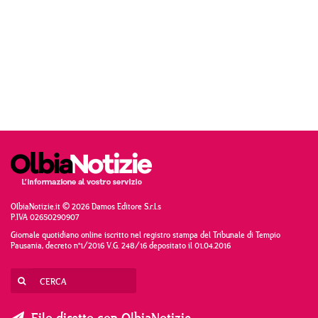
OlbiaNotizie.it © 2026 Damos Editore S.r.l.s
P.IVA 02650290907
Giornale quotidiano online iscritto nel registro stampa del Tribunale di Tempio
Pausania, decreto n°1/2016 V.G. 248/16 depositato il 01.04.2016
Filo diretto con OlbiaNotizie