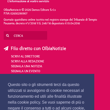
OlbiaNotizie.it © 2026 Damos Editore S.r.l.s
P.IVA 02650290907
Giornale quotidiano online iscritto nel registro stampa del Tribunale di Tempio
Pausania, decreto n°1/2016 V.G. 248/16 depositato il 01.04.2016
Filo diretto con OlbiaNotizie
SCRIVI AL DIRETTORE
SCRIVI ALLA REDAZIONE
SEGNALA UNA NOTIZIA
SEGNALA UN EVENTO
redazione@olbianotizie.it
Questo sito o gli strumenti terzi da questo
utilizzati si avvalgono di cookie necessari al
funzionamento ed utili alle finalità illustrate
nella cookie policy. Se vuoi saperne di più o
negare il consenso a tutti o ad alcuni cookie,