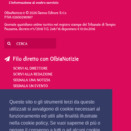
OlbiaNotizie.it © 2026 Damos Editore S.r.l.s
P.IVA 02650290907
Giornale quotidiano online iscritto nel registro stampa del Tribunale di Tempio
Pausania, decreto n°1/2016 V.G. 248/16 depositato il 01.04.2016
Filo diretto con OlbiaNotizie
SCRIVI AL DIRETTORE
SCRIVI ALLA REDAZIONE
SEGNALA UNA NOTIZIA
SEGNALA UN EVENTO
redazione@olbianotizie.it
Questo sito o gli strumenti terzi da questo
utilizzati si avvalgono di cookie necessari al
funzionamento ed utili alle finalità illustrate
nella cookie policy. Se vuoi saperne di più o
negare il consenso a tutti o ad alcuni cookie,