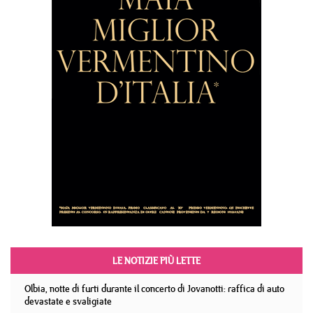
LE NOTIZIE PIÙ LETTE
Olbia, notte di furti durante il concerto di Jovanotti: raffica di auto
devastate e svaligiate