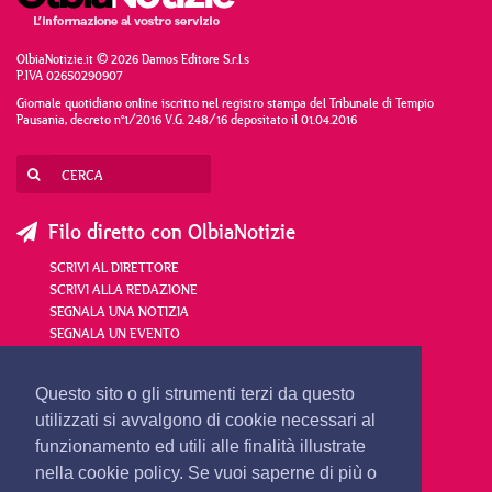
OlbiaNotizie.it © 2026 Damos Editore S.r.l.s
P.IVA 02650290907
Giornale quotidiano online iscritto nel registro stampa del Tribunale di Tempio
Pausania, decreto n°1/2016 V.G. 248/16 depositato il 01.04.2016
Filo diretto con OlbiaNotizie
SCRIVI AL DIRETTORE
SCRIVI ALLA REDAZIONE
SEGNALA UNA NOTIZIA
SEGNALA UN EVENTO
redazione@olbianotizie.it
Questo sito o gli strumenti terzi da questo
utilizzati si avvalgono di cookie necessari al
funzionamento ed utili alle finalità illustrate
nella cookie policy. Se vuoi saperne di più o