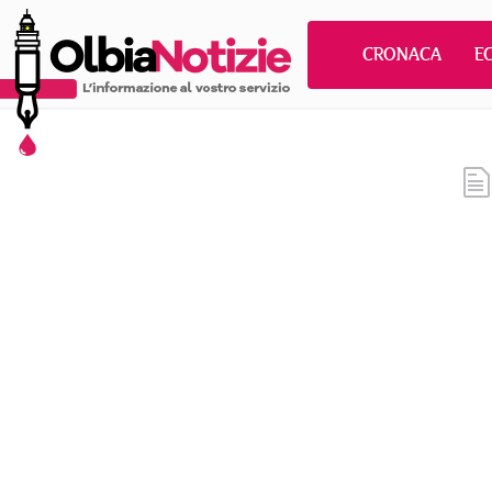
CRONACA
E