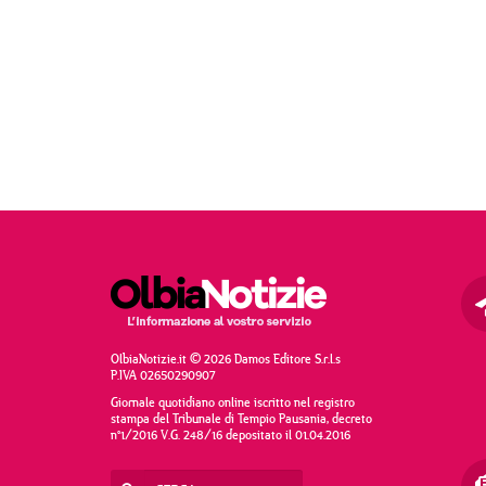
OlbiaNotizie.it © 2026 Damos Editore S.r.l.s
P.IVA 02650290907
Giornale quotidiano online iscritto nel registro
stampa del Tribunale di Tempio Pausania, decreto
n°1/2016 V.G. 248/16 depositato il 01.04.2016