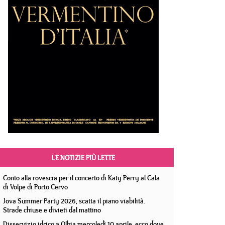
LE NOTIZIE PIÙ LETTE
Conto alla rovescia per il concerto di Katy Perry al Cala
di Volpe di Porto Cervo
Jova Summer Party 2026, scatta il piano viabilità.
Strade chiuse e divieti dal mattino
Disservizio idrico a Olbia mercoledì 10 aprile, ecco dove