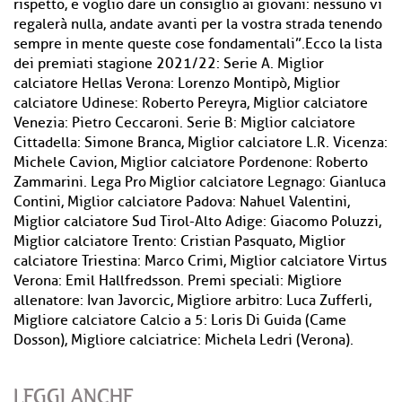
rispetto, e voglio dare un consiglio ai giovani: nessuno vi
regalerà nulla, andate avanti per la vostra strada tenendo
sempre in mente queste cose fondamentali”.Ecco la lista
dei premiati stagione 2021/22: Serie A. Miglior
calciatore Hellas Verona: Lorenzo Montipò, Miglior
calciatore Udinese: Roberto Pereyra, Miglior calciatore
Venezia: Pietro Ceccaroni. Serie B: Miglior calciatore
Cittadella: Simone Branca, Miglior calciatore L.R. Vicenza:
Michele Cavion, Miglior calciatore Pordenone: Roberto
Zammarini. Lega Pro Miglior calciatore Legnago: Gianluca
Contini, Miglior calciatore Padova: Nahuel Valentini,
Miglior calciatore Sud Tirol-Alto Adige: Giacomo Poluzzi,
Miglior calciatore Trento: Cristian Pasquato, Miglior
calciatore Triestina: Marco Crimi, Miglior calciatore Virtus
Verona: Emil Hallfredsson. Premi speciali: Migliore
allenatore: Ivan Javorcic, Migliore arbitro: Luca Zufferli,
Migliore calciatore Calcio a 5: Loris Di Guida (Came
Dosson), Migliore calciatrice: Michela Ledri (Verona).
LEGGI ANCHE