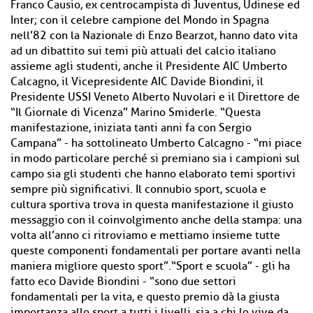
Franco Causio, ex centrocampista di Juventus, Udinese ed
Inter; con il celebre campione del Mondo in Spagna
nell’82 con la Nazionale di Enzo Bearzot, hanno dato vita
ad un dibattito sui temi più attuali del calcio italiano
assieme agli studenti, anche il Presidente AIC Umberto
Calcagno, il Vicepresidente AIC Davide Biondini, il
Presidente USSI Veneto Alberto Nuvolari e il Direttore de
“Il Giornale di Vicenza” Marino Smiderle. “Questa
manifestazione, iniziata tanti anni fa con Sergio
Campana” - ha sottolineato Umberto Calcagno - “mi piace
in modo particolare perché si premiano sia i campioni sul
campo sia gli studenti che hanno elaborato temi sportivi
sempre più significativi. Il connubio sport, scuola e
cultura sportiva trova in questa manifestazione il giusto
messaggio con il coinvolgimento anche della stampa: una
volta all’anno ci ritroviamo e mettiamo insieme tutte
queste componenti fondamentali per portare avanti nella
maniera migliore questo sport”.“Sport e scuola” - gli ha
fatto eco Davide Biondini - “sono due settori
fondamentali per la vita, e questo premio dà la giusta
importanza allo sport a tutti i livelli, sia a chi lo vive da