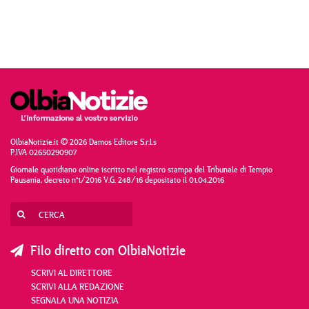
OlbiaNotizie.it © 2026 Damos Editore S.r.l.s
P.IVA 02650290907
Giornale quotidiano online iscritto nel registro stampa del Tribunale di Tempio
Pausania, decreto n°1/2016 V.G. 248/16 depositato il 01.04.2016
Filo diretto con OlbiaNotizie
SCRIVI AL DIRETTORE
SCRIVI ALLA REDAZIONE
SEGNALA UNA NOTIZIA