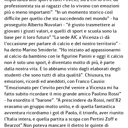
professionista sia ai ragazzi che lo vivono con emozioni
più o meno importanti”. “In un momento storico così
difficile per quello che sta succedendo nel mondo” - ha
proseguito Alberto Nuvolari - “è giusto trasmettere ai
giovani i giusti valori, e quelli di sport e scuola sono la
base per il loro futuro”.“La sede AIC a Vicenza ci dà
l’occasione per parlare di calcio e del nostro territorio” -
ha detto Marino Smiderle. “Ho iniziato ad appassionarmi
al calcio da bambino con le figurine Panini e oggi il calcio
non è solo uno sport, è diventato molto di più, è parte
dalla nostra vita. E lo abbiamo visto dagli elaborati degli
studenti che sono tutti di alta qualità”. Chiusura, tra
emozioni, ricordi ed aneddoti, con Franco Causio:
“Emozionato per l’invito perché venire a Vicenza mi ha
fatto subito ricordare il mio grande amico Paolino Rossi”
- ha esordito il “barone”. “A prescindere da Rossi, nell’82
eravamo un gruppo molto unito, e di quella fantastica
avventura ricordiamo i gol di Paolo, il trionfo, aver riunito
l’Italia intera, e quella partita a scopa con Pertini Zoff e
Bearzot”.Non poteva mancare il dietro le quinte di