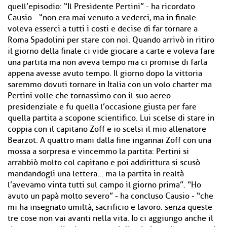
quell’episodio: “Il Presidente Pertini” - ha ricordato
Causio - “non era mai venuto a vederci, ma in finale
voleva esserci a tutti i costi e decise di far tornare a
Roma Spadolini per stare con noi. Quando arrivò in ritiro
il giorno della finale ci vide giocare a carte e voleva fare
una partita ma non aveva tempo ma ci promise di farla
appena avesse avuto tempo. Il giorno dopo la vittoria
saremmo dovuti tornare in Italia con un volo charter ma
Pertini volle che tornassimo con il suo aereo
presidenziale e fu quella l’occasione giusta per fare
quella partita a scopone scientifico. Lui scelse di stare in
coppia con il capitano Zoff e io scelsi il mio allenatore
Bearzot. A quattro mani dalla fine ingannai Zoff con una
mossa a sorpresa e vincemmo la partita: Pertini si
arrabbiò molto col capitano e poi addirittura si scusò
mandandogli una lettera… ma la partita in realtà
l’avevamo vinta tutti sul campo il giorno prima”. “Ho
avuto un papà molto severo” - ha concluso Causio - “che
mi ha insegnato umiltà, sacrificio e lavoro: senza queste
tre cose non vai avanti nella vita. Io ci aggiungo anche il