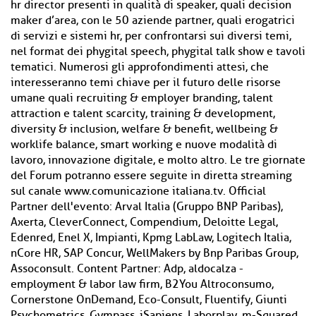
hr director presenti in qualità di speaker, quali decision
maker d’area, con le 50 aziende partner, quali erogatrici
di servizi e sistemi hr, per confrontarsi sui diversi temi,
nel format dei phygital speech, phygital talk show e tavoli
tematici. Numerosi gli approfondimenti attesi, che
interesseranno temi chiave per il futuro delle risorse
umane quali recruiting & employer branding, talent
attraction e talent scarcity, training & development,
diversity & inclusion, welfare & benefit, wellbeing &
worklife balance, smart working e nuove modalità di
lavoro, innovazione digitale, e molto altro. Le tre giornate
del Forum potranno essere seguite in diretta streaming
sul canale www.comunicazione italiana.tv. Official
Partner dell'evento: Arval Italia (Gruppo BNP Paribas),
Axerta, CleverConnect, Compendium, Deloitte Legal,
Edenred, Enel X, Impianti, Kpmg LabLaw, Logitech Italia,
nCore HR, SAP Concur, WellMakers by Bnp Paribas Group,
Assoconsult. Content Partner: Adp, aldocalza -
employment & labor law firm, B2You Altroconsumo,
Cornerstone OnDemand, Eco-Consult, Fluentify, Giunti
Psychometrics, Gympass, iSapiens, Laborplay, m-Squared,