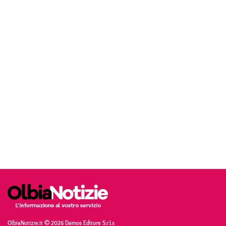
OlbiaNotizie.it © 2026 Damos Editore S.r.l.s