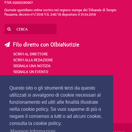
P.IVA 02650290907
Giornale quotidiano online iscritto nel registro stampa del Tribunale di Tempio
Pausania, decreto n°1/2016 V.G. 248/16 depositato il 01.04.2016
Filo diretto con OlbiaNotizie
SCRIVI AL DIRETTORE
SCRIVI ALLA REDAZIONE
SEGNALA UNA NOTIZIA
SEGNALA UN EVENTO
redazione@olbianotizie.it
Questo sito o gli strumenti terzi da questo
utilizzati si avvalgono di cookie necessari al
funzionamento ed utili alle finalità illustrate
nella cookie policy. Se vuoi saperne di più o
negare il consenso a tutti o ad alcuni cookie,
consulta la cookie policy.
Maggiori Informazioni